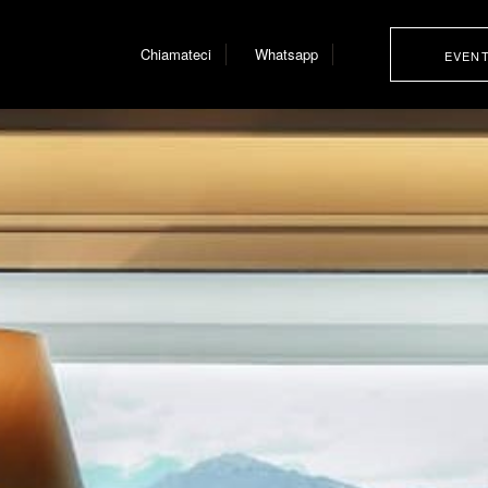
Chiamateci
Whatsapp
EVEN