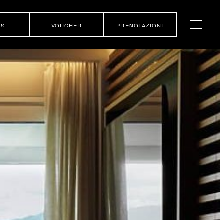
TS
VOUCHER
PRENOTAZIONI