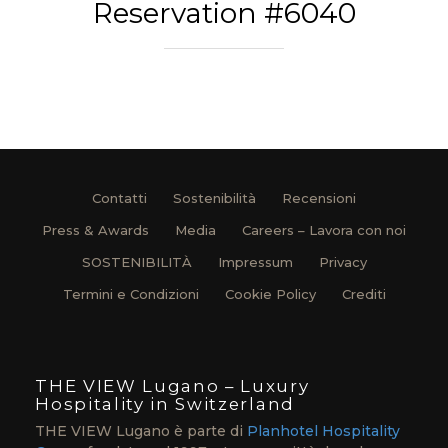
Reservation #6040
Contatti
Sostenibilità
Recensioni
Press & Awards
Media
Careers – Lavora con noi
SOSTENIBILITÀ
Impressum
Privacy
Termini e Condizioni
Cookie Policy
Crediti
THE VIEW Lugano – Luxury
Hospitality in Switzerland
THE VIEW Lugano è parte di
Planhotel Hospitality