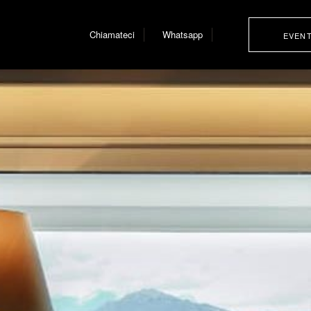
Chiamateci
Whatsapp
EVEN