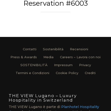
Reservation #6003
Contatti
Sostenibilità
Recensioni
Press & Awards
Media
Careers – Lavora con noi
SOSTENIBILITÀ
Impressum
Privacy
Termini e Condizioni
Cookie Policy
Crediti
THE VIEW Lugano – Luxury
Hospitality in Switzerland
THE VIEW Lugano è parte di
Planhotel Hospitality