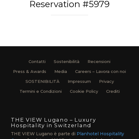
Reservation #5979
Contatti
Sostenibilità
Recensioni
Press & Awards
Media
Careers – Lavora con noi
SOSTENIBILITÀ
Impressum
Privacy
Termini e Condizioni
Cookie Policy
Crediti
THE VIEW Lugano – Luxury
Hospitality in Switzerland
THE VIEW Lugano è parte di
Planhotel Hospitality