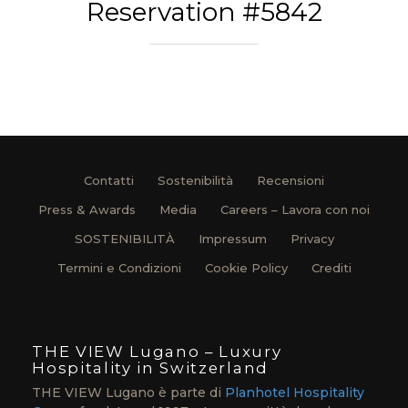
Reservation #5842
Contatti
Sostenibilità
Recensioni
Press & Awards
Media
Careers – Lavora con noi
SOSTENIBILITÀ
Impressum
Privacy
Termini e Condizioni
Cookie Policy
Crediti
THE VIEW Lugano – Luxury
Hospitality in Switzerland
THE VIEW Lugano è parte di
Planhotel Hospitality