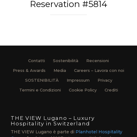
Reservation #5814
Contatti
Sostenibilità
Recensioni
Press & Awards
Media
Careers – Lavora con noi
SOSTENIBILITÀ
Impressum
Privacy
Termini e Condizioni
Cookie Policy
Crediti
THE VIEW Lugano – Luxury
Hospitality in Switzerland
THE VIEW Lugano è parte di
Planhotel Hospitality