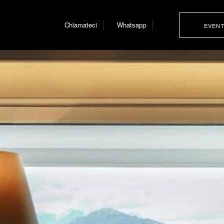
Chiamateci
Whatsapp
EVEN