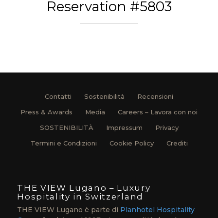
Reservation #5803
Contatti
Sostenibilità
Recensioni
Press & Awards
Media
Careers – Lavora con noi
SOSTENIBILITÀ
Impressum
Privacy
Termini e Condizioni
Cookie Policy
Crediti
THE VIEW Lugano – Luxury
Hospitality in Switzerland
THE VIEW Lugano è parte di
Planhotel Hospitality