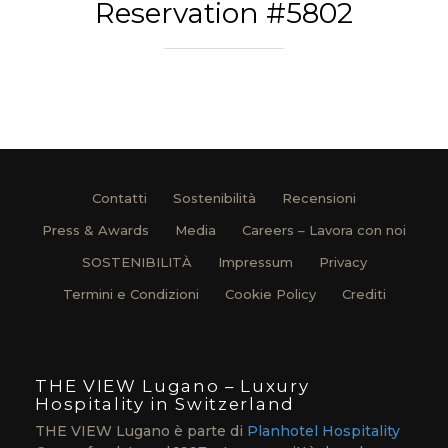
Reservation #5802
Contatti
Sostenibilità
Recensioni
Press & Awards
Media
Careers – Lavora con noi
SOSTENIBILITÀ
Impressum
Privacy
Termini e Condizioni
Cookie Policy
Crediti
THE VIEW Lugano – Luxury
Hospitality in Switzerland
THE VIEW Lugano è parte di
Planhotel Hospitality