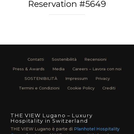
Reservation #5649
Contatti
Sostenibilità
Recensioni
Press & Awards
Media
Careers – Lavora con noi
SOSTENIBILITÀ
Impressum
Privacy
Termini e Condizioni
Cookie Policy
Crediti
THE VIEW Lugano – Luxury
Hospitality in Switzerland
THE VIEW Lugano è parte di
Planhotel Hospitality