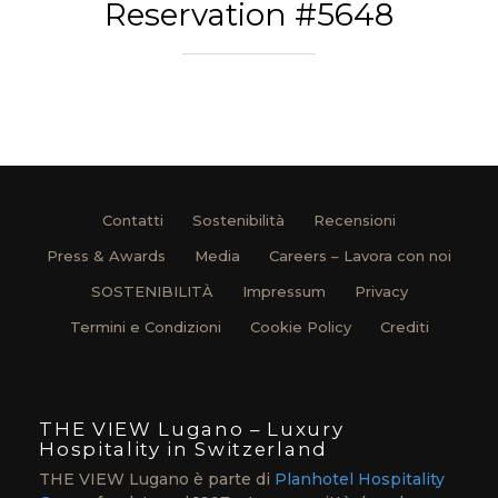
Reservation #5648
Contatti
Sostenibilità
Recensioni
Press & Awards
Media
Careers – Lavora con noi
SOSTENIBILITÀ
Impressum
Privacy
Termini e Condizioni
Cookie Policy
Crediti
THE VIEW Lugano – Luxury
Hospitality in Switzerland
THE VIEW Lugano è parte di
Planhotel Hospitality