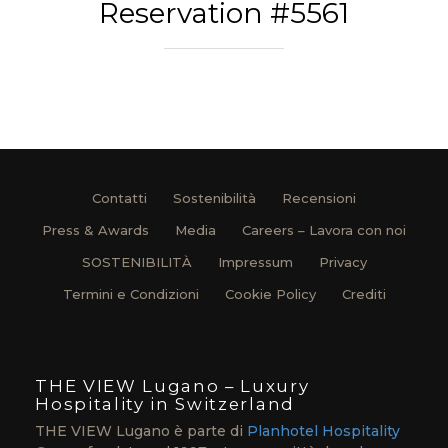
Reservation #5561
Contatti
Sostenibilità
Recensioni
Press & Awards
Media
Careers – Lavora con noi
SOSTENIBILITÀ
Impressum
Privacy
Termini e Condizioni
Cookie Policy
Crediti
THE VIEW Lugano – Luxury
Hospitality in Switzerland
THE VIEW Lugano è parte di
Planhotel Hospitality