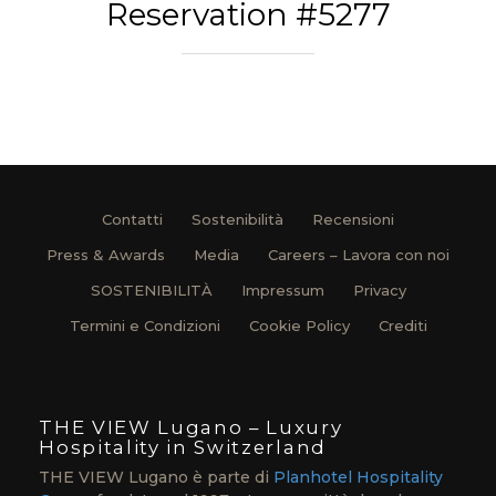
Reservation #5277
Contatti
Sostenibilità
Recensioni
Press & Awards
Media
Careers – Lavora con noi
SOSTENIBILITÀ
Impressum
Privacy
Termini e Condizioni
Cookie Policy
Crediti
THE VIEW Lugano – Luxury
Hospitality in Switzerland
THE VIEW Lugano è parte di
Planhotel Hospitality