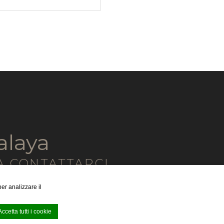
alaya
 A CONTATTARCI
er analizzare il
Oppure prenota direttamente online
Accetta tutti i cookie
PRENOTA ORA