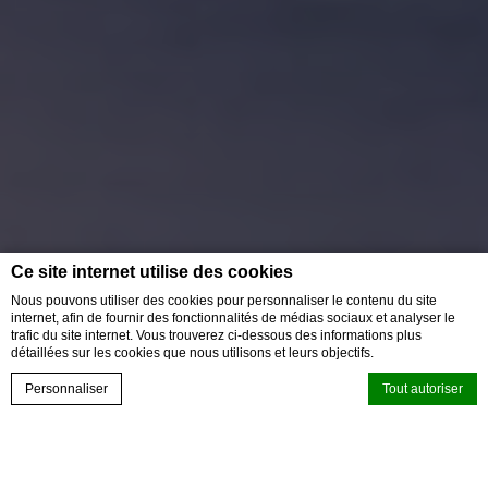
Ce site internet utilise des cookies
Nous pouvons utiliser des cookies pour personnaliser le contenu du site
internet, afin de fournir des fonctionnalités de médias sociaux et analyser le
trafic du site internet. Vous trouverez ci-dessous des informations plus
détaillées sur les cookies que nous utilisons et leurs objectifs.
EVENTS
VOUCHER
Personnaliser
Tout autoriser
RÉSERVEZ
CALL US
Retour
Déclaration de cookie par
d-edge Macaron CMP
. Dernière mise à jour: 2022-