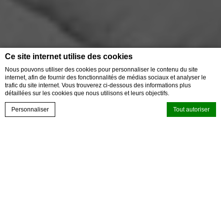
Ce site internet utilise des cookies
Nous pouvons utiliser des cookies pour personnaliser le contenu du site
internet, afin de fournir des fonctionnalités de médias sociaux et analyser le
trafic du site internet. Vous trouverez ci-dessous des informations plus
détaillées sur les cookies que nous utilisons et leurs objectifs.
EVENTS
VOUCHER
Personnaliser
Tout autoriser
RÉSERVEZ
CALL US
Retour
Déclaration de cookie par
d-edge Macaron CMP
. Dernière mise à jour: 2022-
02-16.
Que sont les cookies?
Découvrez le meilleur de la cuisine méditerranéenne avec
le Chef Mauro Grandi !
Les cookies sont de petits morceaux d'informations textuelles qui
sont utilisés par le site internet pour améliorer l'expérience
Profitez d’un week-end culinaire et vivez une expérience
utilisateur. Acceptez tous les cookies ou choisissez les catégories
exclusive avec notre
que vous souhaitez autoriser.
Chef Mauro Grandi
!
relative aux cookies