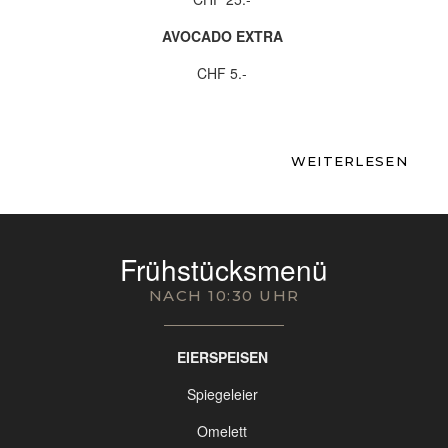
AVOCADO EXTRA
CHF 5.-
Alle unsere Gerichte können auf Anfrage glutenfrei,
WEITERLESEN
vegetarisch, vegan oder für spezielle
Ernährungsbedürfnisse angepasst werden.
Frühstücksmenü
NACH 10:30 UHR
EIERSPEISEN
Spiegeleier
Omelett