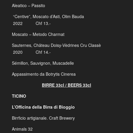
Aleatico – Passito
“Centive”, Moscato d’Asti, Olim Bauda
2022 Chf 13.-
Moscato – Metodo Charmat
Sauternes, Château Doisy-Vèdrines Cru Classè
2020 Chf 14.-
Sémillon, Sauvignon, Muscadelle
Appassimento da Botrytis Cinerea
BIRRE 33cl / BEERS 33cl
TICINO
L’Officina della Birra di Bioggio
Birrficio artigianale.
Craft Brewery
Animals 32