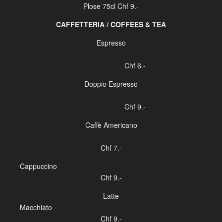
Fleisch:
Plose 75cl Chf 9.-
Manzo: CH/IT
Pollo: CH
CAFFETTERIA / COFFEES & TEA
Prosciutto Crudo: IT
Espresso
Vitello: CH / NL
Fois Gras: FR
Fassona: IT
Chf 6.-
Doppio Espresso
Chf 9.-
Caffè Americano
Chf 7.-
Cappucc
Chf 9.-
Latte
Macchia
Chf 9.-