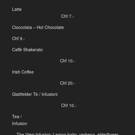
Lat
Chf 7.-
Cioccolata – Hot Chocolate
Chf 9.-
Caffè Shakerato
Chf 10.-
Irish Coffee
Chf 20.-
Glattfelder Tè / Infusioni
Chf 10.-
Tea /
Infusion
The View Infusion: Lemon balm, verbena, elderflower