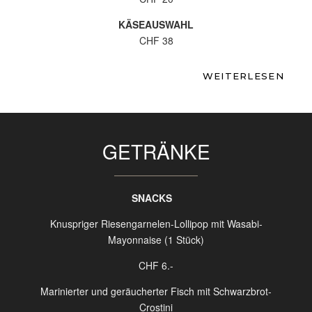
KÄSEAUSWAHL
CHF 38
15 % Zimmer Servicegebühr im Preis inbegriffen + 10
WEITERLESEN
CHF Versandkosten werden der Bestellung hinzugefügt
Das Servicepersonal steht den Gästen für alle
Informationen zu Allergenen und Stoffen zur Verfügung,
die unerwünschte Reaktionen in den Speisen auslösen
GETRÄNKE
könnten.
SNACKS
Knuspriger Riesengarnelen-Lollipop mit Wasabi-
Mayonnaise (1 Stück)
CHF 6.-
Marinierter und geräucherter Fisch mit Schwarzbrot-
Crostini