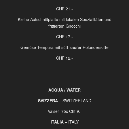
CHF 21.-
Kleine Aufschnittplatte mit lokalen Spezialitäten und
frittierten Gnocchi
CHF 17.-
Gemüse-Tempura mit süß-saurer Holundersoße
CHF 12.-
HERKUNFT
:
Fisch:
ACQUA / WATER
Vongole veraci: allevamento IT
Trota: CH / HR / PT
SVIZZERA
– SWITZERLAND
Tonno: Thunnus albacares, pescato al mare, FAO N.71
Gamberoni: FAO 41 AR+
Valser 75c Chf 9.-
Pane: CH
ITALIA
– ITALY