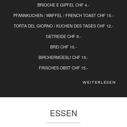
BRIOCHE E GIPFEL CHF 4.-
PFANNKUCHEN / WAFFEL / FRENCH TOAST CHF 15.-
TORTA DEL GIORNO / KUCHEN DES TAGES CHF 12.-
GETREIDE CHF 8.-
BREI CHF 10.-
BIRCHERMÜESLI CHF 15.-
FRISCHES OBST CHF 15.-
15 % Zimmer Servicegebühr im Preis inbegriffen + 10
WEITERLESEN
CHF Versandkosten werden der Bestellung hinzugefügt
Alle unsere Gerichte können auf Anfrage glutenfrei,
vegetarisch, vegan oder für spezielle
Ernährungsbedürfnisse angepasst werden.
ESSEN